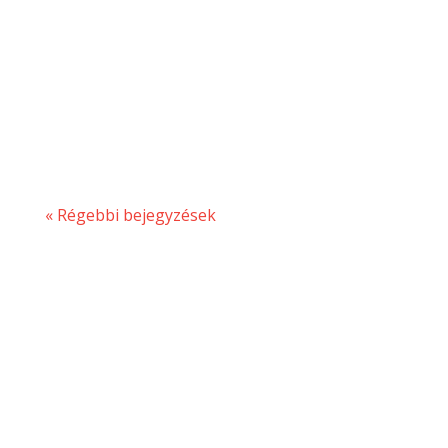
garantált a kellemes légkör.Sokan
bosszankodhatnak amiatt, hogy az erős
napsugarak gyakran megtörik az otthon
kellemes légkörét, harmóniáját.
Különösen a nyári...
« Régebbi bejegyzések