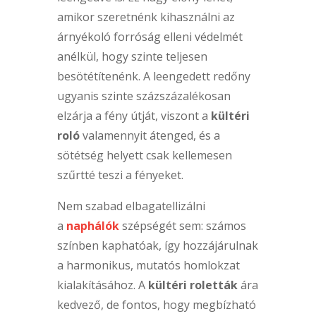
amikor szeretnénk kihasználni az
árnyékoló forróság elleni védelmét
anélkül, hogy szinte teljesen
besötétítenénk. A leengedett redőny
ugyanis szinte százszázalékosan
elzárja a fény útját, viszont a
kültéri
roló
valamennyit átenged, és a
sötétség helyett csak kellemesen
szűrtté teszi a fényeket.
Nem szabad elbagatellizálni
a
naphálók
szépségét sem: számos
színben kaphatóak, így hozzájárulnak
a harmonikus, mutatós homlokzat
kialakításához. A
kültéri roletták
ára
kedvező, de fontos, hogy megbízható