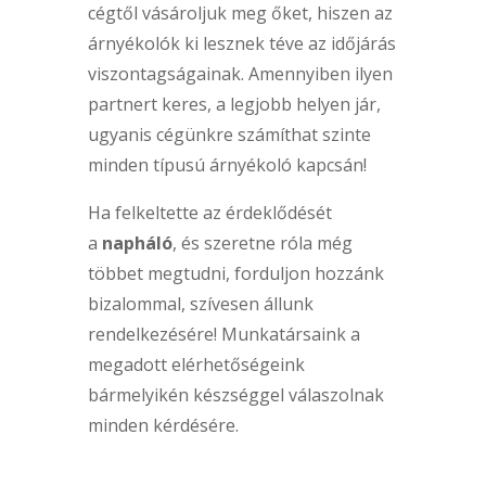
cégtől vásároljuk meg őket, hiszen az
árnyékolók ki lesznek téve az időjárás
viszontagságainak. Amennyiben ilyen
partnert keres, a legjobb helyen jár,
ugyanis cégünkre számíthat szinte
minden típusú árnyékoló kapcsán!
Ha felkeltette az érdeklődését
a
napháló
, és szeretne róla még
többet megtudni, forduljon hozzánk
bizalommal, szívesen állunk
rendelkezésére! Munkatársaink a
megadott elérhetőségeink
bármelyikén készséggel válaszolnak
minden kérdésére.