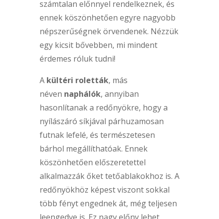
számtalan előnnyel rendelkeznek, és
ennek köszönhetően egyre nagyobb
népszerűségnek örvendenek. Nézzük
egy kicsit bővebben, mi mindent
érdemes róluk tudni!
A
kültéri roletták
, más
néven
naphálók
, annyiban
hasonlítanak a redőnyökre, hogy a
nyílászáró síkjával párhuzamosan
futnak lefelé, és természetesen
bárhol megállíthatóak. Ennek
köszönhetően előszeretettel
alkalmazzák őket tetőablakokhoz is. A
redőnyökhöz képest viszont sokkal
több fényt engednek át, még teljesen
leengedve is. Ez nagy előny lehet,