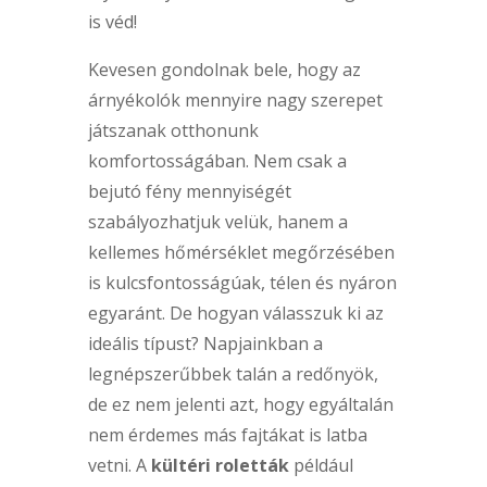
is véd!
Kevesen gondolnak bele, hogy az
árnyékolók mennyire nagy szerepet
játszanak otthonunk
komfortosságában. Nem csak a
bejutó fény mennyiségét
szabályozhatjuk velük, hanem a
kellemes hőmérséklet megőrzésében
is kulcsfontosságúak, télen és nyáron
egyaránt. De hogyan válasszuk ki az
ideális típust? Napjainkban a
legnépszerűbbek talán a redőnyök,
de ez nem jelenti azt, hogy egyáltalán
nem érdemes más fajtákat is latba
vetni. A
kültéri roletták
például