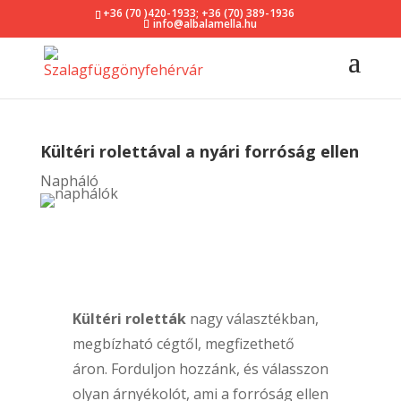
+36 (70 )420-1933
;
+36 (70) 389-1936
info@albalamella.hu
Kültéri rolettával a nyári forróság ellen
Napháló
Kültéri roletták
nagy választékban,
megbízható cégtől, megfizethető
áron. Forduljon hozzánk, és válasszon
olyan árnyékolót, ami a forróság ellen