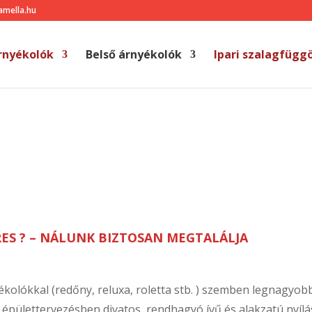
amella.hu
rnyékolók
Belső árnyékolók
Ipari szalagfügg
ES ? – NÁLUNK BIZTOSAN MEGTALÁLJA
ékolókkal (redőny, reluxa, roletta stb. ) szemben legnagyob
 épülettervezésben divatos, rendhagyó ívű és alakzatú nyílá