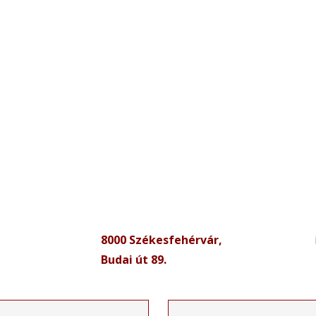
ínek és anyagok végtelen tárházát kínálják. Az árnyékolás 
rnyékolása. A stílus mellett, fontos technikai kérdés a méret 
8000 Székesfehérvár,
Budai út 89.