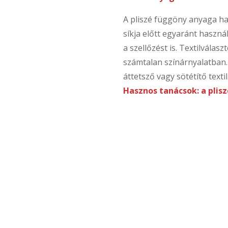
A pliszé függöny anyaga ha
síkja előtt egyaránt haszná
a szellőzést is. Textilvála
számtalan színárnyalatban. 
áttetsző vagy sötétítő text
Hasznos tanácsok: a plisz