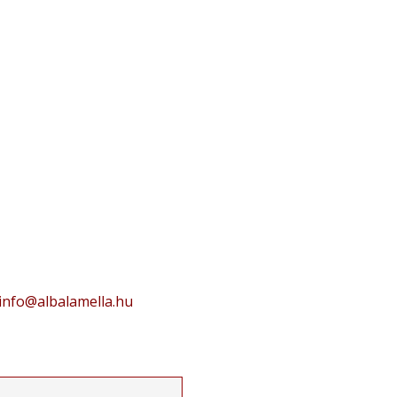
egyik, legnagyobb kihívása a hatalmas
is és ez az, amin sokan...
info@albalamella.hu