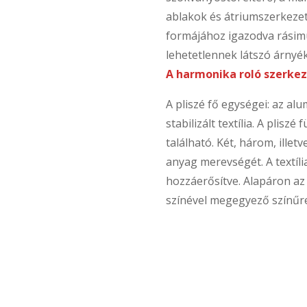
ablakok és átriumszerkezete
formájához igazodva rásimul 
lehetetlennek látszó árnyé
A harmonika roló szerkez
A pliszé fő egységei: az alu
stabilizált textília. A plis
található. Két, három, illet
anyag merevségét. A textíl
hozzáerősítve. Alapáron az a
színével megegyező színűre