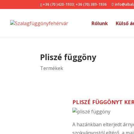
+36 (70 )420-1933
;
+36 (70) 389-1936
info@albal
Rólunk
Külső á
Pliszé függöny
Termékek
PLISZÉ FÜGGÖNYT KER
A hazánkban elterjedt árny
szokványostól eltérő, a mai