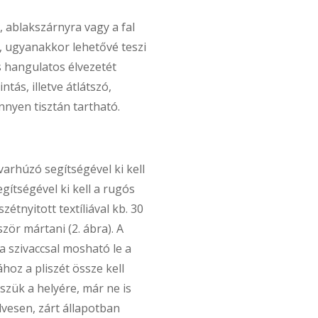
 ablakszárnyra vagy a fal
t, ugyanakkor lehetővé teszi
és hangulatos élvezetét
ás, illetve átlátszó,
nnyen tisztán tartható.
varhúzó segítségével ki kell
ítségével ki kell a rugós
zétnyitott textíliával kb. 30
ör mártani (2. ábra). A
 szivaccsal mosható le a
ához a pliszét össze kell
sszük a helyére, már ne is
dvesen, zárt állapotban