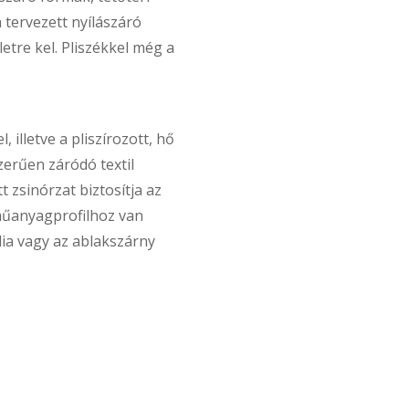
 tervezett nyílászáró
etre kel. Pliszékkel még a
illetve a pliszírozott, hő
zerűen záródó textil
t zsinórzat biztosítja az
 műanyagprofilhoz van
ília vagy az ablakszárny