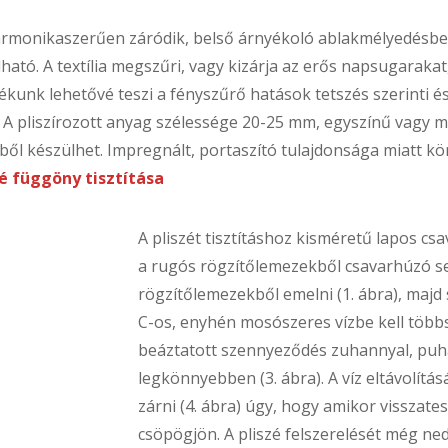
rmonikaszerűen záródik, belső árnyékoló ablakmélyedésbe,
lható. A textília megszűri, vagy kizárja az erős napsugaraka
sztékunk lehetővé teszi a fényszűrő hatások tetszés szerinti 
A pliszírozott anyag szélessége 20-25 mm, egyszínű vagy mint
ilből készülhet. Impregnált, portaszító tulajdonsága miatt kö
é függöny tisztítása
A pliszét tisztításhoz kisméretű lapos csa
a rugós rögzítőlemezekből csavarhúzó seg
rögzítőlemezekből emelni (1. ábra), majd s
C-os, enyhén mosószeres vízbe kell többsz
beáztatott szennyeződés zuhannyal, puha
legkönnyebben (3. ábra). A víz eltávolítás
zárni (4. ábra) úgy, hogy amikor visszate
csöpögjön. A pliszé felszerelését még ne