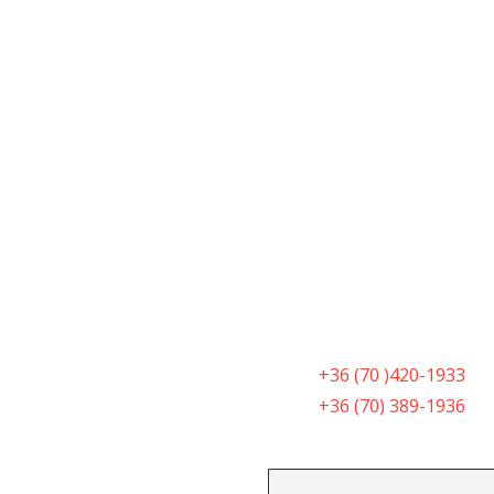
A szalagfüggönyök ma már textúrák, sz
üvegfelületek ízléses, mégis praktikus á
« Régebbi bejegyzések
+36 (70 )420-1933
+36 (70) 389-1936