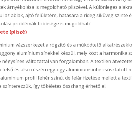
k árnyékolása is megoldható pliszével. A különleges alakra
az ablak, ajtó felületére, hatására a rideg síküveg szinte él
kolási problémák többsége is megoldható.
ete (pliszé)
mínium vázszerkezet a rögzítő és a működtető alkatrészekkel, 
zé függöny alumínium sínekkel készül, mely közt a harmonika s
ve négysínes változattal van forgalomban. A textilen átvezetet
ia felső és alsó részén egy-egy alumíniumsínbe csúsztatott
lumínium profil fehér színű, de felár fizetése mellett a text
 színterezzük, így tökéletes összhang érhető el.