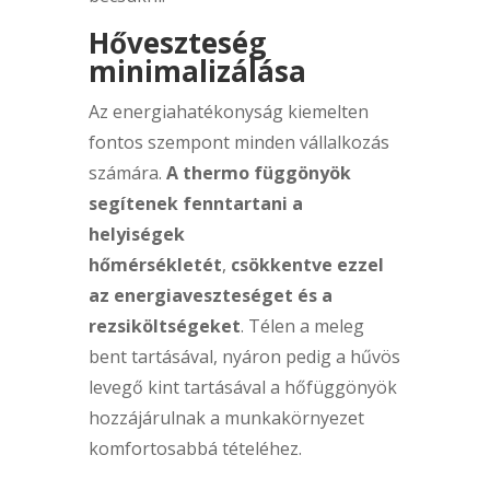
Hőveszteség
minimalizálása
Az energiahatékonyság kiemelten
fontos szempont minden vállalkozás
számára.
A thermo függönyök
segítenek fenntartani a
helyiségek
hőmérsékletét
,
csökkentve ezzel
az energiaveszteséget és a
rezsiköltségeket
. Télen a meleg
bent tartásával, nyáron pedig a hűvös
levegő kint tartásával a hőfüggönyök
hozzájárulnak a munkakörnyezet
komfortosabbá tételéhez.