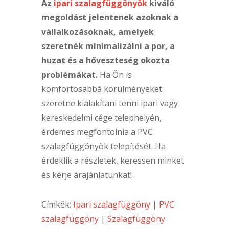
Az
ipari szalagfüggönyök
kiváló
megoldást jelentenek azoknak a
vállalkozásoknak, amelyek
szeretnék minimalizálni a por, a
huzat és a hőveszteség okozta
problémákat.
Ha Ön is
komfortosabbá körülményeket
szeretne kialakítani tenni ipari vagy
kereskedelmi cége telephelyén,
érdemes megfontolnia a PVC
szalagfüggönyök telepítését. Ha
érdeklik a részletek, keressen minket
és kérje árajánlatunkat!
Címkék:
Ipari szalagfüggöny
|
PVC
szalagfüggöny
|
Szalagfüggöny