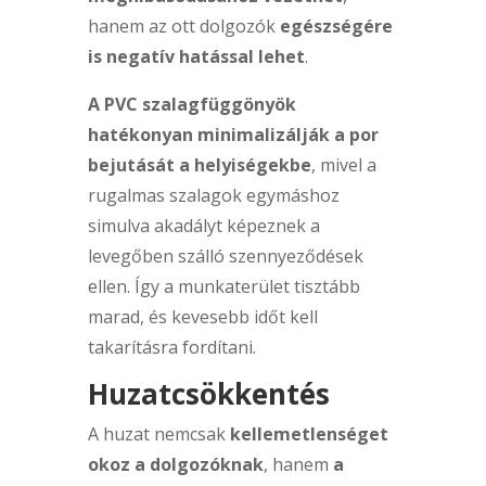
hanem az ott dolgozók
egészségére
is negatív hatással lehet
.
A PVC szalagfüggönyök
hatékonyan minimalizálják a por
bejutását a helyiségekbe
, mivel a
rugalmas szalagok egymáshoz
simulva akadályt képeznek a
levegőben szálló szennyeződések
ellen. Így a munkaterület tisztább
marad, és kevesebb időt kell
takarításra fordítani.
Huzatcsökkentés
A huzat nemcsak
kellemetlenséget
okoz a dolgozóknak
, hanem
a