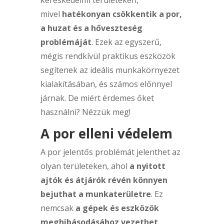
kereskedelmi területeken,
mivel
hatékonyan csökkentik a por,
a huzat és a hőveszteség
problémáját
. Ezek az egyszerű,
mégis rendkívül praktikus eszközök
segítenek az ideális munkakörnyezet
kialakításában, és számos előnnyel
járnak. De miért érdemes őket
használni? Nézzük meg!
A por elleni védelem
A por jelentős problémát jelenthet az
olyan területeken, ahol
a nyitott
ajtók és átjárók révén könnyen
bejuthat a munkaterületre
. Ez
nemcsak
a gépek és eszközök
meghibásodásához vezethet
,