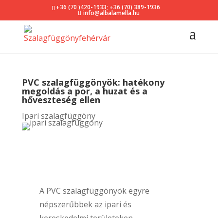
+36 (70 )420-1933
;
+36 (70) 389-1936
info@albalamella.hu
PVC szalagfüggönyök: hatékony
megoldás a por, a huzat és a
hőveszteség ellen
Ipari szalagfüggöny
A PVC szalagfüggönyök egyre
népszerűbbek az ipari és