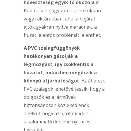
hőveszteség egyik fő okozója
is.
Különösen nagyobb csarnokokban
vagy raktárakban, ahol a bejárati
ajtók gyakran nyitva maradnak, a
huzat jelentős problémát jelenthet.
A PVC szalagfüggönyök
hatékonyan gátolják a
légmozgást, így csökkentik a
huzatot, miközben megőrzik a
könnyű átjárhatóságot.
Az átlátszó
PVC szalagok lehetővé teszik, hogy a
dolgozók és a járművek
biztonságosan közlekedjenek
anélkül, hogy az ajtót minden
alkalommal ki kellene nyitni és
becsukni.