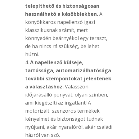
telepíthető és biztonságosan
használható a későbbiekben.
A
könyökkaros napellenző igazi
klasszikusnak számít, mert
könnyedén beárnyékol egy teraszt,
de ha nincs rá szükség, be lehet
húzni.
A napellenző külseje,
tartóssága, automatizálhatósága
további szempontokat jelentenek
a választáshoz.
Válasszon
időjárásálló ponyvát, olyan színben,
ami kiegészíti az ingatlant! A
motorizált, szenzoros termékek
kényelmet és biztonságot tudnak
nyújtani, akár nyaralóról, akár családi
házról van szó.