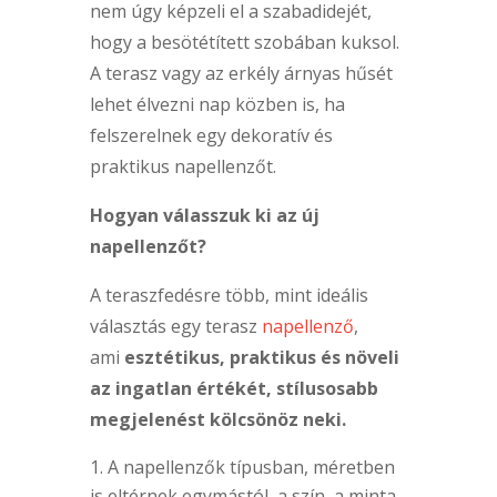
nem úgy képzeli el a szabadidejét,
hogy a besötétített szobában kuksol.
A terasz vagy az erkély árnyas hűsét
lehet élvezni nap közben is, ha
felszerelnek egy dekoratív és
praktikus napellenzőt.
Hogyan válasszuk ki az új
napellenzőt?
A teraszfedésre több, mint ideális
választás egy terasz
napellenző
,
ami
esztétikus, praktikus és növeli
az ingatlan értékét, stílusosabb
megjelenést kölcsönöz neki.
A napellenzők típusban, méretben
is eltérnek egymástól, a szín, a minta