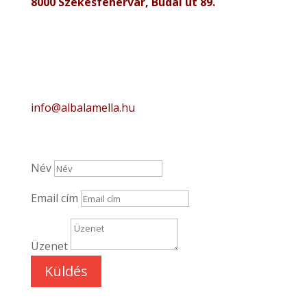
8000 Székesfehérvár, Budai út 89.
info@albalamella.hu
Név
Email cím
Üzenet
Küldés