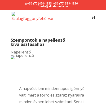
+36 (70 )420-1933
;
+36 (70) 389-1936
info@albalamella.hu
Szempontok a napellenző
kiválasztásához
Napellenző
A napvédelem mindennapos igénnyé
vált, mert a forró és száraz nyarakra
minden évben lehet számítani. Senki