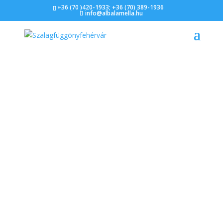
+36 (70 )420-1933
;
+36 (70) 389-1936
info@albalamella.hu
A sávroló nemcsak modern és praktikus
árnyékoló, ami egyre népszerűbb választás
otthoni és irodai környezetben is. Ahhoz
azonban, hogy hosszú távon is...