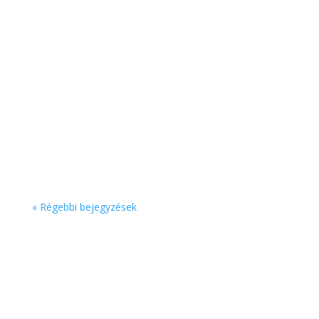
Az ipari szalagfüggönyök ma már jóval többek,
mint egyszerű térelválasztók. A modern
technológiának és anyagfejlesztésnek
köszönhetően a PVC hőfüggönyök...
« Régebbi bejegyzések