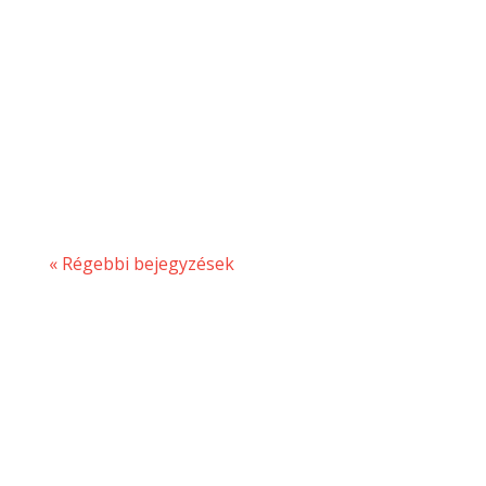
növények látványának és
megfeledkezhetünk a magunk és a világ
gondjairól, mindig szívesen ülünk ki.
Mégsem kellene a tűző napon ücsörögni,
kitéve magunkat a káros UV sugarak
támadásainak, arról nem...
« Régebbi bejegyzések