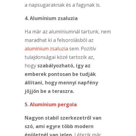
a napsugaraknak és a fagynak is.
4. Alumínium zsaluzia
Ha már az alumíniumnál tartunk, nem
maradhat ki a felsorolásból az
alumínium zsaluzia
sem. Pozitív
tulajdonságai közé tartozik az,
hogy
szabályozható, így az
emberek pontosan be tudják
állítani, hogy mennyi napfény
jöjjön be a teraszra.
5.
Alumínium pergola
Nagyon stabil szerkezetről van
szó, ami egyre több modern
épületnél van jelen.
Létezik már