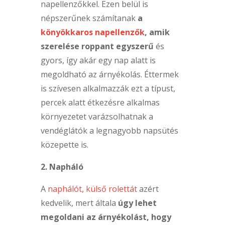
napellenzőkkel. Ezen belül is
népszerűnek számítanak
a
könyökkaros napellenzők
, amik
szerelése roppant egyszerű
és
gyors, így akár egy nap alatt is
megoldható az árnyékolás. Éttermek
is szívesen alkalmazzák ezt a típust,
percek alatt étkezésre alkalmas
környezetet varázsolhatnak a
vendéglátók a legnagyobb napsütés
közepette is.
2. Napháló
A
naphálót, külső rolettát
azért
kedvelik, mert általa
úgy lehet
megoldani az árnyékolást, hogy