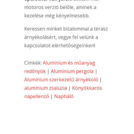
motoros verzió belőle, aminek a
kezelése még kényelmesebb.
Keressen minket bizalommal a terasz
árnyékolásért, vegye fel velünk a
kapcsolatot elérhetőségeinken!
Címkék:
Alumínium és műanyag
redőnyök
|
Alumínium pergola
|
Alumínium szerkezetű árnyékoló
|
alumínium zsaluzia
|
Könyökkaros
napellenző
|
Napháló