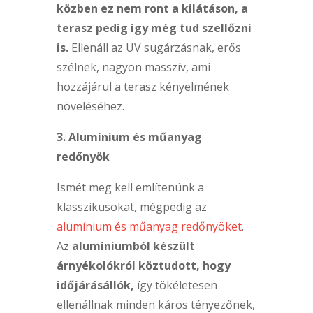
közben ez nem ront a kilátáson, a
terasz pedig így még tud szellőzni
is.
Ellenáll az UV sugárzásnak, erős
szélnek, nagyon masszív, ami
hozzájárul a terasz kényelmének
növeléséhez.
3. Alumínium és műanyag
redőnyök
Ismét meg kell említenünk a
klasszikusokat, mégpedig az
alumínium és műanyag redőnyöket
.
Az
alumíniumból készült
árnyékolókról köztudott, hogy
időjárásállók,
így tökéletesen
ellenállnak minden káros tényezőnek,