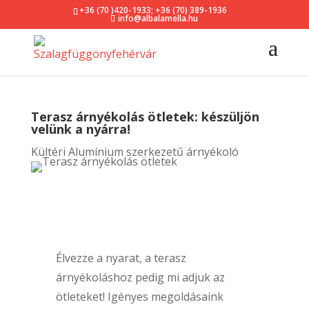
+36 (70 )420-1933
;
+36 (70) 389-1936
info@albalamella.hu
Terasz árnyékolás ötletek: készüljön
velünk a nyárra!
Kültéri Alumínium szerkezetű árnyékoló
Élvezze a nyarat, a terasz
árnyékoláshoz pedig mi adjuk az
ötleteket! Igényes megoldásaink